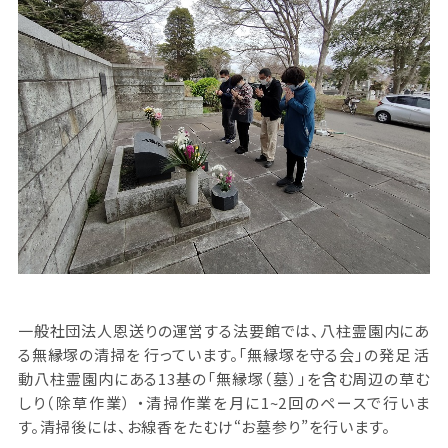
一般社団法人恩送りの運営する法要館では、八柱霊園内にあ
る無縁塚の清掃を 行っています。「無縁塚を守る会」の発足 活
動八柱霊園内にある13基の「無縁塚（墓）」を含む周辺の草む
しり（除草作業） ・清掃作業を月に1~2回のペースで行いま
す。清掃後には、お線香をたむけ“お墓参り”を行います。