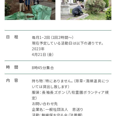
日 程
毎月1~2回（1回2時間～）
現在予定している活動日は以下の通りです。
2023年
4月21日（金）
時 間
8時45分集合
内 容
持ち物：特にありません。（除草・清掃道具につ
いては貸出し致します）
服装：長袖長ズボン（八柱霊園ボランティア規
定）
お問い合わせ先
企業名：一般社団法人 恩送り
活動：無縁塚を守る会（法要館）